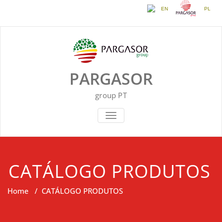
EN
PL
Skip
to
content
PARGASOR
group PT
TOGGLE NAVIGATION
CATÁLOGO PRODUTOS
Home
/
CATÁLOGO PRODUTOS