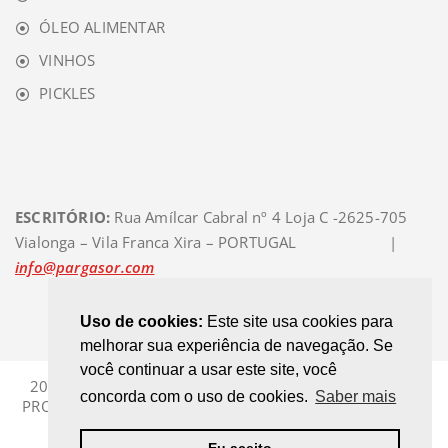
ÓLEO ALIMENTAR
VINHOS
PICKLES
ESCRITÓRIO:
Rua Amílcar Cabral nº 4 Loja C -2625-705
Vialonga – Vila Franca Xira – PORTUGAL |
info@pargasor.com
Uso de cookies:
Este site usa cookies para
melhorar sua experiência de navegação. Se
você continuar a usar este site, você
2012 / 2024 - @ PARGASOR group | WE ARE PRODUCT
concorda com o uso de cookies.
Saber mais
PRODUCERS AND SELECTORS | Theme:
Appointment Red
by Webriti