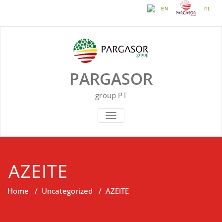
EN
PL
Skip
to
content
PARGASOR
group PT
TOGGLE NAVIGATION
AZEITE
Home
/
Uncategorized
/
AZEITE