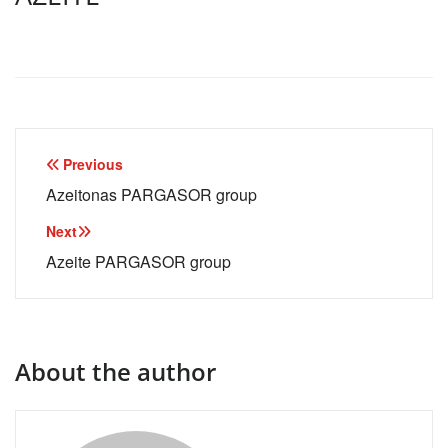
Navegação
Previous
de
Azeitonas PARGASOR group
artigos
Next
Azeite PARGASOR group
About the author