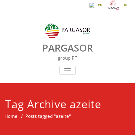
EN
PL
Skip
to
content
PARGASOR
group PT
TOGGLE NAVIGATION
Tag Archive azeite
Home
/
Posts tagged "azeite"